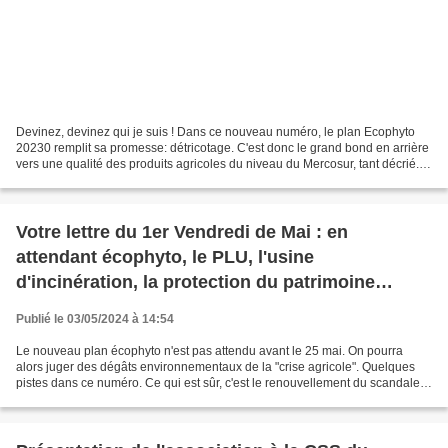
Devinez, devinez qui je suis ! Dans ce nouveau numéro, le plan Ecophyto
20230 remplit sa promesse: détricotage. C'est donc le grand bond en arrière
vers une qualité des produits agricoles du niveau du Mercosur, tant décrié.
Où irez-vous vous baigner cet...
Votre lettre du 1er Vendredi de Mai : en
attendant écophyto, le PLU, l'usine
d'incinération, la protection du patrimoine
archéologique et bien d'autres choses
Publié le 03/05/2024 à 14:54
Le nouveau plan écophyto n'est pas attendu avant le 25 mai. On pourra
alors juger des dégâts environnementaux de la "crise agricole". Quelques
pistes dans ce numéro. Ce qui est sûr, c'est le renouvellement du scandale
des néonicotinoïdes cette année....