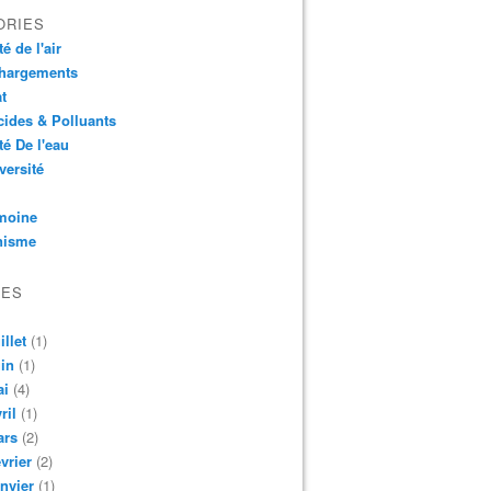
ORIES
é de l'air
chargements
t
cides & Polluants
té De l'eau
versité
moine
nisme
VES
illet
(1)
in
(1)
ai
(4)
ril
(1)
ars
(2)
vrier
(2)
nvier
(1)