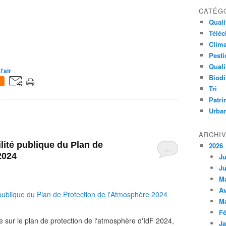
CATÉG
Qualit
Télé
Clima
Pesti
Quali
l'air
Biodi
0
Tri
Patri
Urba
ARCHI
ilité publique du Plan de
2026
…
2024
Ju
Ju
M
Av
M
Fé
te sur le plan de protection de l'atmosphère d'IdF 2024,
Ja