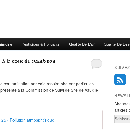
rimoine
Pesticides & Polluants
Qualité De L'air
Qualité De L'ea
n à la CSS du 24/4/2024
…
SUIVEZ
a contamination par voie respiratoire par particules
s présenté à la Commission de Suivi de Site de Vaux le
NEWSL
Abonnez
articles 
Email
25 - Pollution atmosphérique