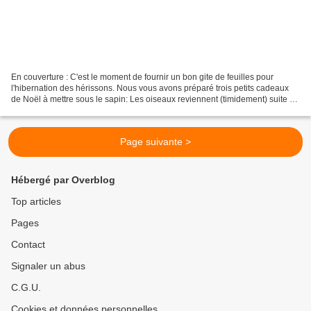
En couverture : C'est le moment de fournir un bon gite de feuilles pour
l'hibernation des hérissons. Nous vous avons préparé trois petits cadeaux
de Noël à mettre sous le sapin: Les oiseaux reviennent (timidement) suite à
l'interdiction des néonicotinoïdes....
Page suivante >
Hébergé par Overblog
Top articles
Pages
Contact
Signaler un abus
C.G.U.
Cookies et données personnelles