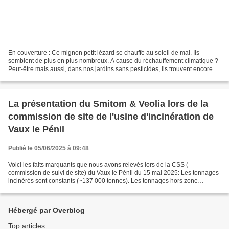
En couverture : Ce mignon petit lézard se chauffe au soleil de mai. Ils
semblent de plus en plus nombreux. A cause du réchauffement climatique ?
Peut-être mais aussi, dans nos jardins sans pesticides, ils trouvent encore
suffisamment d'insectes pour se...
La présentation du Smitom & Veolia lors de la
commission de site de l'usine d'incinération de
Vaux le Pénil
Publié le 05/06/2025 à 09:48
Voici les faits marquants que nous avons relevés lors de la CSS (
commission de suivi de site) du Vaux le Pénil du 15 mai 2025: Les tonnages
incinérés sont constants (~137 000 tonnes). Les tonnages hors zone
Smitom, en incluant l'accord avec Varennes-Jarcy,...
Hébergé par Overblog
Top articles