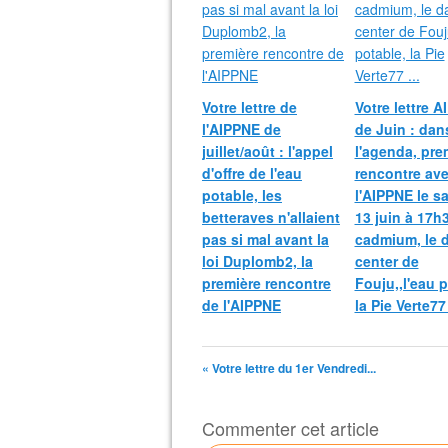
Votre lettre de
Votre lettre 
l'AIPPNE de
de Juin : dan
juillet/août : l'appel
l'agenda, pre
d'offre de l'eau
rencontre av
potable, les
l'AIPPNE le s
betteraves n'allaient
13 juin à 17h
pas si mal avant la
cadmium, le 
loi Duplomb2, la
center de
première rencontre
Fouju,,l'eau p
de l'AIPPNE
la Pie Verte77 
« Votre lettre du 1er Vendredi...
Commenter cet article