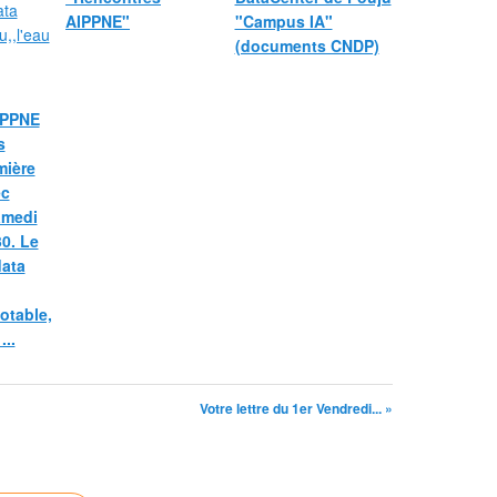
AIPPNE"
"Campus IA"
(documents CNDP)
AIPPNE
s
mière
ec
amedi
30. Le
data
otable,
...
Votre lettre du 1er Vendredi... »