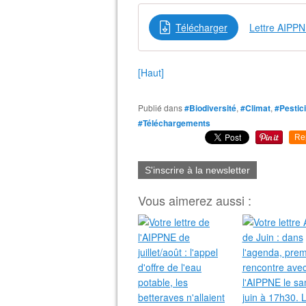
Télécharger
Lettre AIPP
[Haut]
Publié dans
#Biodiversité
,
#Climat
,
#Pestic
#Téléchargements
Re
S'inscrire à la newsletter
Vous aimerez aussi :