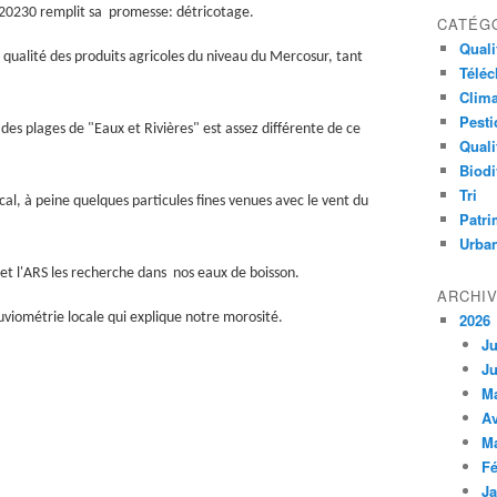
20230 remplit sa promesse: détricotage.
CATÉG
Qualit
 qualité des produits agricoles du niveau du Mercosur, tant
Télé
Clima
Pesti
 des plages de "Eaux et Rivières" est assez différente de ce
Quali
Biodi
Tri
ocal, à peine quelques particules fines venues avec le vent du
Patri
Urba
é et l'ARS les recherche dans nos eaux de boisson.
ARCHI
luviométrie locale qui explique notre morosité.
2026
Ju
Ju
M
Av
M
Fé
Ja