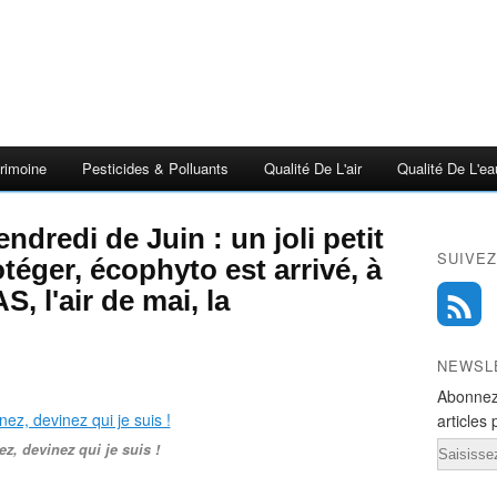
rimoine
Pesticides & Polluants
Qualité De L'air
Qualité De L'ea
endredi de Juin : un joli petit
SUIVEZ
otéger, écophyto est arrivé, à
, l'air de mai, la
NEWSL
Abonnez
articles 
Email
z, devinez qui je suis !