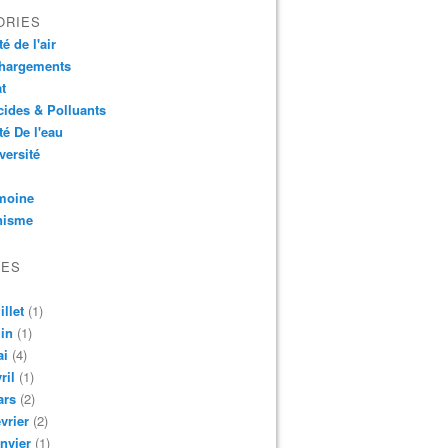
ORIES
é de l'air
chargements
t
cides & Polluants
té De l'eau
versité
moine
nisme
VES
illet
(1)
in
(1)
ai
(4)
ril
(1)
ars
(2)
vrier
(2)
nvier
(1)