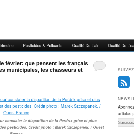
trimoine
Pesticides & Polluants
Qualité De L'air
Qualité De L'e
de février: que pensent les français
…
SUIVEZ
es municipales, les chasseurs et
NEWSL
Abonnez
articles 
 constater la disparition de la Perdrix grise et plus
Email
des pesticides. Crédit photo : Marek Szczepanek. / Ouest
France