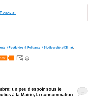
NE 2026 01
ents
,
#Pesticides & Polluants
,
#Biodiversité
,
#Climat
,
post
0
mbre: un peu d'espoir sous le
…
olies à la Mairie, la consommation