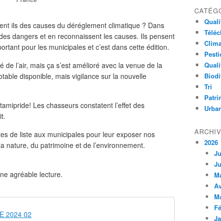
CATÉG
Qualit
ent ils des causes du déréglement climatique ? Dans
Télé
t des dangers et en reconnaissent les causes. Ils pensent
Clima
portant pour les municipales et c’est dans cette édition.
Pesti
té de l’air, mais ça s’est amélioré avec la venue de la
Quali
table disponible, mais vigilance sur la nouvelle
Biodi
Tri
Patri
amipride! Les chasseurs constatent l’effet des
Urba
t.
ARCHI
es de liste aux municipales pour leur exposer nos
2026
a nature, du patrimoine et de l’environnement.
Ju
Ju
ne agréable lecture.
M
Av
M
Fé
NE 2024 02
Ja