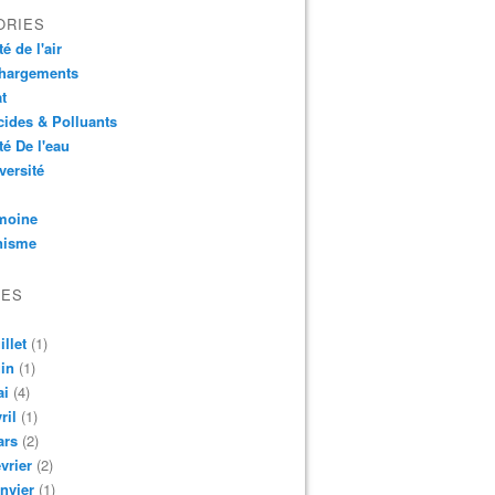
ORIES
é de l'air
chargements
t
cides & Polluants
té De l'eau
versité
moine
nisme
VES
illet
(1)
in
(1)
ai
(4)
ril
(1)
ars
(2)
vrier
(2)
nvier
(1)