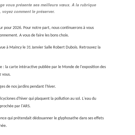
rge vous présente ses meilleurs vœux. A la rubrique
é, voyez comment le préserver.
eur pour 2026. Pour notre part, nous continuerons à vous
ronnement. A vous de faire les bons choix.
ue à Maincy le 31 Janvier Salle Robert Dubois. Retrouvez la
: la carte intéractive publiée par le Monde de l'exposition des
z vous.
s de nos jardins pendant l'hiver.
cyclones d'hiver qui plaquent la pollution au sol. L'eau du
pprochée par l'ARS.
érence qui prétendait dédouanner le glyphosathe dans ses effets
née.