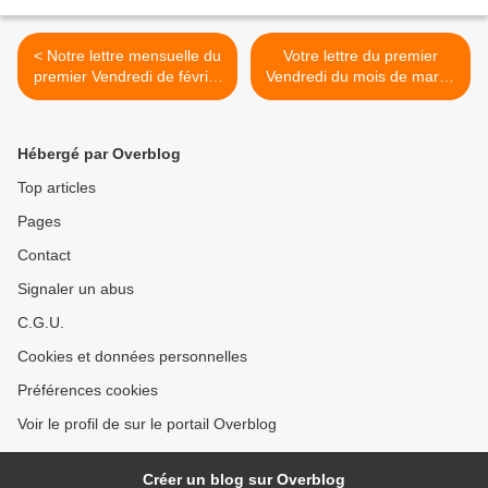
< Notre lettre mensuelle du
Votre lettre du premier
premier Vendredi de février
Vendredi du mois de mars :
2024
la crise agricole, qui produit
du méthane ? >
Hébergé par Overblog
Top articles
Pages
Contact
Signaler un abus
C.G.U.
Cookies et données personnelles
Préférences cookies
Voir le profil de sur le portail Overblog
Créer un blog sur Overblog