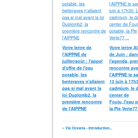
Votre lettre de
Votre lettre 
l'AIPPNE de
de Juin : dan
juillet/août : l'appel
l'agenda, pre
d'offre de l'eau
rencontre av
potable, les
l'AIPPNE le s
betteraves n'allaient
13 juin à 17h
pas si mal avant la
cadmium, le 
loi Duplomb2, la
center de
première rencontre
Fouju,,l'eau p
de l'AIPPNE
la Pie Verte77 
« Via Oceana - Introduction...