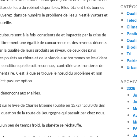
sodes est restée limitée. Ceux qui reçoivent des sms peuvent en
CATÉG
es de l'eau du robinet disponibles. Elles étaient très bonnes
Qualit
rouverez dans ce numéro le problème de l'eau Nestlé Waters et
Télé
uteille.
Clima
Pesti
culteurs sont à la fois conscients de et impactés par la crise de
Quali
 légitimement une égalité de concurrence et des revenus décents
Biodi
er la qualité de leurs produits au niveau de ceux des pays
Tri
des poulets au chlore et de la viande aux hormones ne les aidera
Patri
, à condition qu'elle soit reconnue, contrôlée aux frontières de
Urba
limentaire. C'est là que se trouve le nœud du problème et non
ARCHI
'est pas une option.
2026
s dénonçons aux Mairies.
Ju
Ju
sur le livre de Charles Etienne (publié en 1572) "
La guide des
M
st question de la route de Bourgogne qui passait par chez nous.
Av
M
 un peu de temps froid, la planète se réchauffe.
Fé
Ja