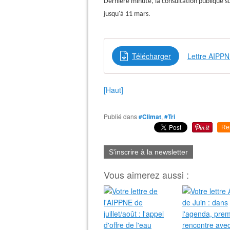
Dernière minute, la consultation publique sur
jusqu'à 11 mars.
Télécharger
Lettre AIPP
[Haut]
Publié dans
#Climat
,
#Tri
Re
S'inscrire à la newsletter
Vous aimerez aussi :