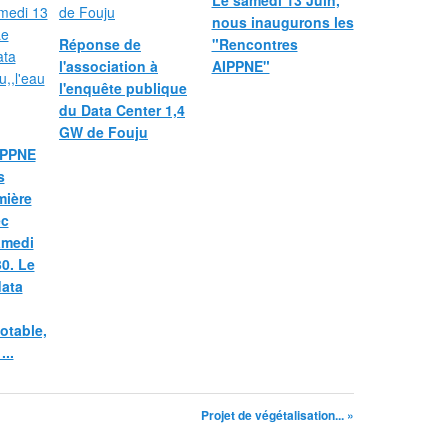
Le samedi 13 Juin,
nous inaugurons les
Réponse de
"Rencontres
l'association à
AIPPNE"
l'enquête publique
du Data Center 1,4
GW de Fouju
AIPPNE
s
mière
ec
amedi
30. Le
data
otable,
...
Projet de végétalisation... »