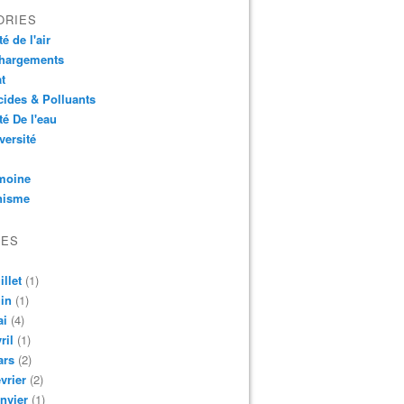
ORIES
é de l'air
chargements
t
cides & Polluants
té De l'eau
versité
moine
nisme
VES
illet
(1)
in
(1)
ai
(4)
ril
(1)
ars
(2)
vrier
(2)
nvier
(1)