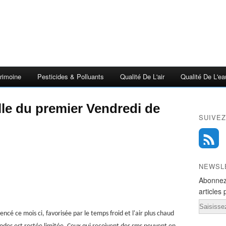
rimoine
Pesticides & Polluants
Qualité De L'air
Qualité De L'ea
lle du premier Vendredi de
SUIVEZ
NEWSL
Abonnez
articles 
Email
ncé ce mois ci, favorisée par le temps froid et l'air plus chaud