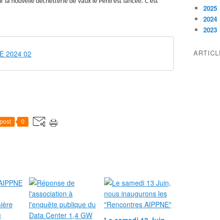
 la nouvelle déchetterie de Vaux le Pénil est lancée. C'est
2025
2024
2023
ARTIC
NE 2024 02
post
0