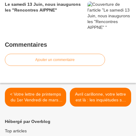
Le samedi 13 Juin, nous inaugurons
les "Rencontres AIPPNE"
Commentaires
Ajouter un commentaire
< Votre lettre de printemps
Avril carillonne, votre lettre
du 1er Vendredi de mars ;
est là : les inquiétudes sur
l'air, l'eau du robinet ;
les analyses d'eau, la
anticiper les frelons
nouvelle loi agricole et
asiatiques ; le faux débat :
bientôt la rando des 3
Hébergé par Overblog
pesticides ou souveraineté
châteaux >
alimentaire
Top articles